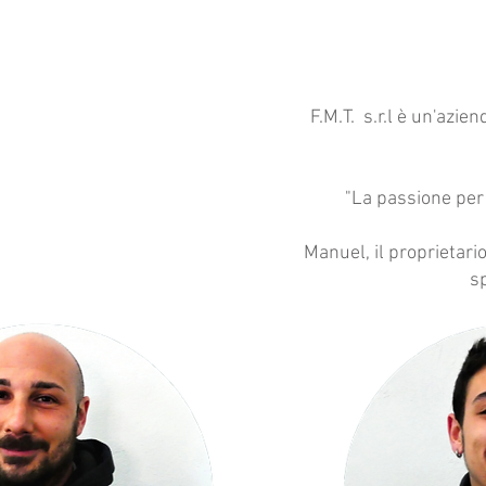
F.M.T. s.r.l è un'azie
"La passione per 
Manuel, il proprietari
s