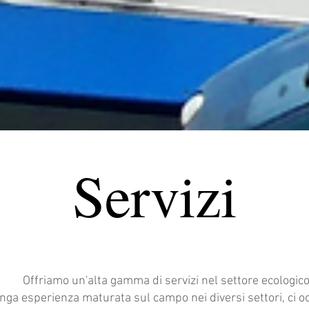
Servizi
Offriamo un'alta gamma di servizi nel settore ecologico
unga esperienza maturata sul campo nei diversi settori, ci o