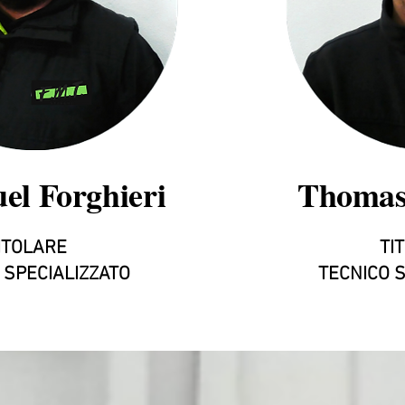
el Forghieri
Thomas 
ITOLARE
TI
 SPECIALIZZATO
TECNICO S