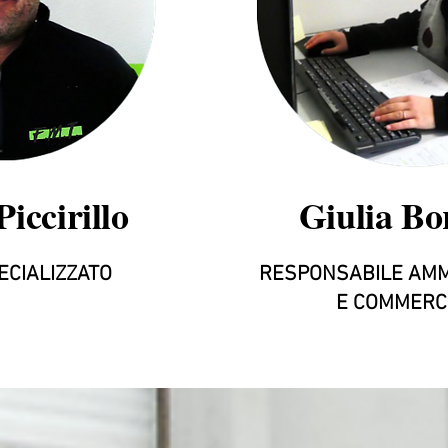
iccirillo
Giulia Bo
ECIALIZZATO
RESPONSABILE AMM
E COMMERC